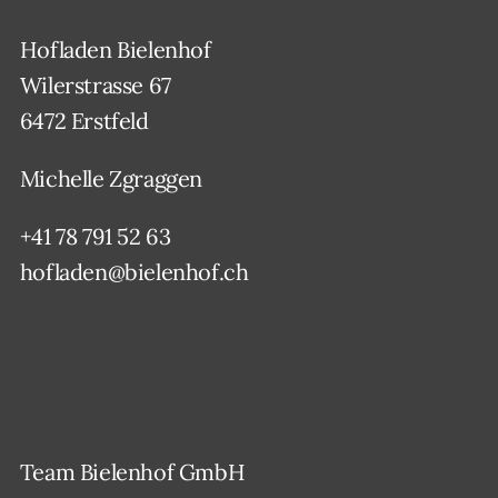
Hofladen Bielenhof
Wilerstrasse 67
6472 Erstfeld
Michelle Zgraggen
+41 78 791 52 63
hofladen@bielenhof.ch
Team Bielenhof GmbH