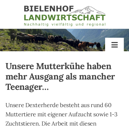
Zum
Inhalt
springen
Togg
Navig
Unsere Mutterkühe haben
Bielenhof
mehr Ausgang als mancher
Über uns
Teenager…
Hofladen
Unsere Dexterherde besteht aus rund 60
Muttertiere mit eigener Aufzucht sowie 1-3
Lohnbetrieb
Zuchtstieren. Die Arbeit mit diesen